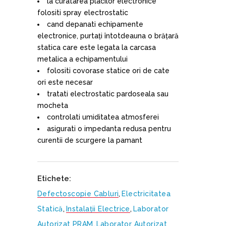
la curatarea placilor electronice
folositi spray electrostatic
cand depanati echipamente
electronice, purtați întotdeauna o brățară
statica care este legata la carcasa
metalica a echipamentului
folositi covorase statice ori de cate
ori este necesar
tratati electrostatic pardoseala sau
mocheta
controlati umiditatea atmosferei
asigurati o impedanta redusa pentru
curentii de scurgere la pamant
Etichete:
Defectoscopie Cabluri
,
Electricitatea
Statică
,
Instalații Electrice
,
Laborator
Autorizat PRAM
,
Laborator Autorizat